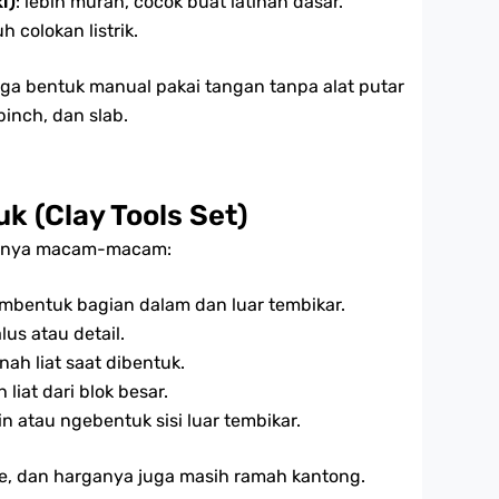
i)
: lebih murah, cocok buat latihan dasar.
uh colokan listrik.
ga bentuk manual pakai tangan tanpa alat putar
 pinch, dan slab.
uk (Clay Tools Set)
gsinya macam-macam:
embentuk bagian dalam dan luar tembikar.
alus atau detail.
ah liat saat dibentuk.
liat dari blok besar.
cin atau ngebentuk sisi luar tembikar.
line, dan harganya juga masih ramah kantong.