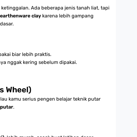
etinggalan. Ada beberapa jenis tanah liat, tapi
earthenware clay
karena lebih gampang
dasar.
akai biar lebih praktis.
ya nggak kering sebelum dipakai.
’s Wheel)
kalau kamu serius pengen belajar teknik putar
 putar
.