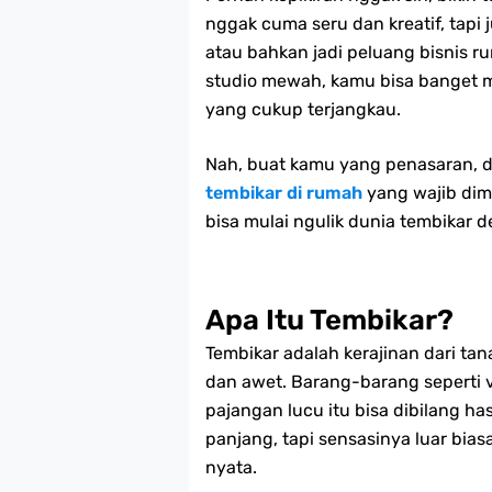
nggak cuma seru dan kreatif, tapi j
atau bahkan jadi peluang bisnis r
studio mewah, kamu bisa banget m
yang cukup terjangkau.
Nah, buat kamu yang penasaran, di 
tembikar di rumah
yang wajib dimi
bisa mulai ngulik dunia tembikar d
Apa Itu Tembikar?
Tembikar adalah kerajinan dari tana
dan awet. Barang-barang seperti 
pajangan lucu itu bisa dibilang ha
panjang, tapi sensasinya luar biasa
nyata.