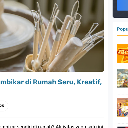
Popu
bikar di Rumah Seru, Kreatif,
25
embikar sendiri di rumah? Aktivitas yang satu ini