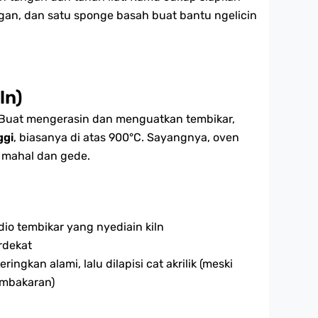
gan, dan satu sponge basah buat bantu ngelicin
ln)
y. Buat mengerasin dan menguatkan tembikar,
ggi
, biasanya di atas 900°C. Sayangnya, oven
n mahal dan gede.
io tembikar yang nyediain kiln
rdekat
ringkan alami, lalu dilapisi cat akrilik (meski
embakaran)