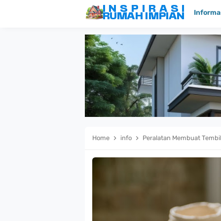
Informa
Home
info
Peralatan Membuat Tembika