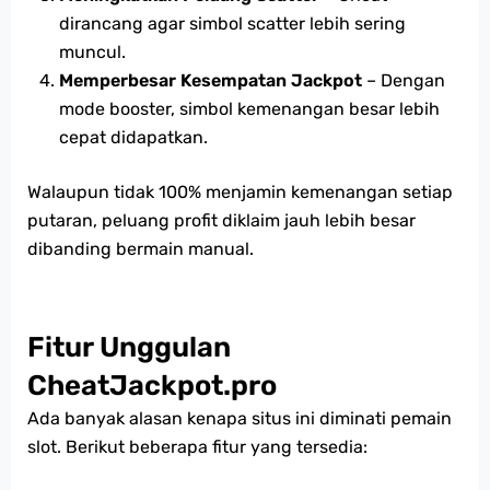
dirancang agar simbol scatter lebih sering
muncul.
Memperbesar Kesempatan Jackpot
– Dengan
mode booster, simbol kemenangan besar lebih
cepat didapatkan.
Walaupun tidak 100% menjamin kemenangan setiap
putaran, peluang profit diklaim jauh lebih besar
dibanding bermain manual.
Fitur Unggulan
CheatJackpot.pro
Ada banyak alasan kenapa situs ini diminati pemain
slot. Berikut beberapa fitur yang tersedia: