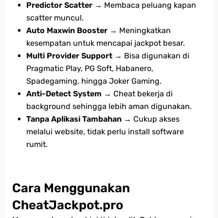
Predictor Scatter
→ Membaca peluang kapan
scatter muncul.
Auto Maxwin Booster
→ Meningkatkan
kesempatan untuk mencapai jackpot besar.
Multi Provider Support
→ Bisa digunakan di
Pragmatic Play, PG Soft, Habanero,
Spadegaming, hingga Joker Gaming.
Anti-Detect System
→ Cheat bekerja di
background sehingga lebih aman digunakan.
Tanpa Aplikasi Tambahan
→ Cukup akses
melalui website, tidak perlu install software
rumit.
Cara Menggunakan
CheatJackpot.pro