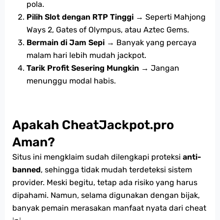
pola.
Pilih Slot dengan RTP Tinggi
→ Seperti Mahjong
Ways 2, Gates of Olympus, atau Aztec Gems.
Bermain di Jam Sepi
→ Banyak yang percaya
malam hari lebih mudah jackpot.
Tarik Profit Sesering Mungkin
→ Jangan
menunggu modal habis.
Apakah CheatJackpot.pro
Aman?
Situs ini mengklaim sudah dilengkapi proteksi
anti-
banned
, sehingga tidak mudah terdeteksi sistem
provider. Meski begitu, tetap ada risiko yang harus
dipahami. Namun, selama digunakan dengan bijak,
banyak pemain merasakan manfaat nyata dari cheat