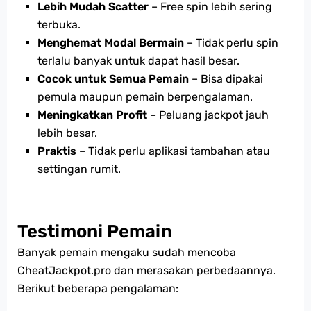
Lebih Mudah Scatter
– Free spin lebih sering
terbuka.
Menghemat Modal Bermain
– Tidak perlu spin
terlalu banyak untuk dapat hasil besar.
Cocok untuk Semua Pemain
– Bisa dipakai
pemula maupun pemain berpengalaman.
Meningkatkan Profit
– Peluang jackpot jauh
lebih besar.
Praktis
– Tidak perlu aplikasi tambahan atau
settingan rumit.
Testimoni Pemain
Banyak pemain mengaku sudah mencoba
CheatJackpot.pro dan merasakan perbedaannya.
Berikut beberapa pengalaman: