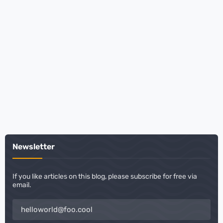
Newsletter
If you like articles on this blog, please subscribe for free via
email.