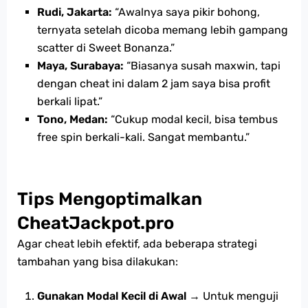
Rudi, Jakarta:
“Awalnya saya pikir bohong,
ternyata setelah dicoba memang lebih gampang
scatter di Sweet Bonanza.”
Maya, Surabaya:
“Biasanya susah maxwin, tapi
dengan cheat ini dalam 2 jam saya bisa profit
berkali lipat.”
Tono, Medan:
“Cukup modal kecil, bisa tembus
free spin berkali-kali. Sangat membantu.”
Tips Mengoptimalkan
CheatJackpot.pro
Agar cheat lebih efektif, ada beberapa strategi
tambahan yang bisa dilakukan:
Gunakan Modal Kecil di Awal
→ Untuk menguji