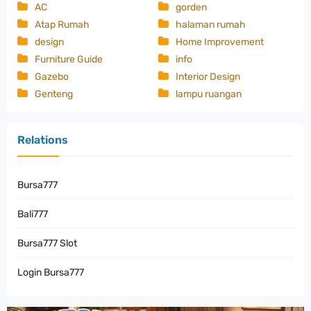
AC
gorden
Atap Rumah
halaman rumah
design
Home Improvement
Furniture Guide
info
Gazebo
Interior Design
Genteng
lampu ruangan
Relations
Bursa777
Bali777
Bursa777 Slot
Login Bursa777