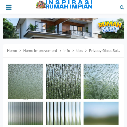
Home
Home Improvement
info
tips
Privacy Glass Solusi Modern untuk Rumah yang Stylish dan Privasi Terjaga