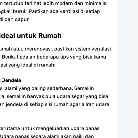
tertutup terlihat lebih modern dan minimalis,
kali buruk. Pastikan ada ventilasi di setiap
i dan dapur.
 Ideal untuk Rumah
ah atau merenovasi, pastikan sistem ventilasi
. Berikut adalah beberapa tips yang bisa kamu
asi yang ideal di rumah:
 Jendela
si alami yang paling sederhana. Semakin
ka, semakin banyak pula udara segar yang bisa
jendela di setiap sisi rumah agar aliran udara
, terutama untuk mengeluarkan udara panas
 Udara panas secara alami akan naik, dan