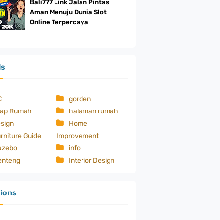
Bali777 Link Jalan Pintas
Aman Menuju Dunia Slot
Online Terpercaya
ls
C
gorden
lampu ruangan
tap Rumah
halaman rumah
lampu rumah
sign
Home
Lantai
rniture Guide
Improvement
Pendigin ruangan
azebo
info
Rumah Kayu
enteng
Interior Design
tanah
tions