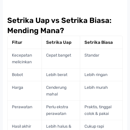
Setrika Uap vs Setrika Biasa:
Mending Mana?
Fitur
Setrika Uap
Setrika Biasa
Kecepatan
Cepat banget
Standar
melicinkan
Bobot
Lebih berat
Lebih ringan
Harga
Cenderung
Lebih murah
mahal
Perawatan
Perlu ekstra
Praktis, tinggal
perawatan
colok & pakai
Hasil akhir
Lebih halus &
Cukup rapi