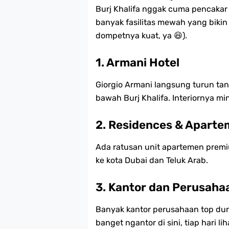
Burj Khalifa nggak cuma pencakar
banyak fasilitas mewah yang bikin 
dompetnya kuat, ya 😆).
1. Armani Hotel
Giorgio Armani langsung turun tan
bawah Burj Khalifa. Interiornya min
2. Residences & Apart
Ada ratusan unit apartemen pre
ke kota Dubai dan Teluk Arab.
3. Kantor dan Perusaha
Banyak kantor perusahaan top duni
banget ngantor di sini, tiap hari li