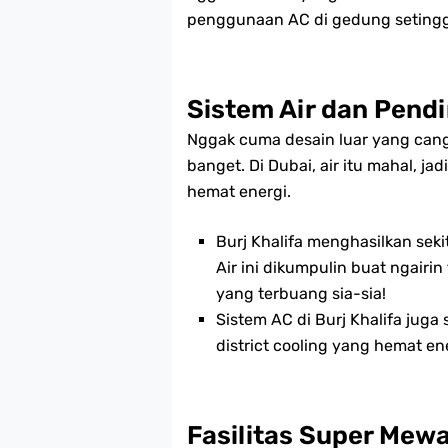
penggunaan AC di gedung setinggi
Sistem Air dan Pendin
Nggak cuma desain luar yang cangg
banget. Di Dubai, air itu mahal, j
hemat energi.
Burj Khalifa menghasilkan seki
Air ini dikumpulin buat ngairi
yang terbuang sia-sia!
Sistem AC di Burj Khalifa juga
district cooling yang hemat ener
Fasilitas Super Mewa