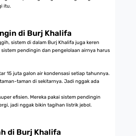
 itu.
gin di Burj Khalifa
ih, sistem di dalam Burj Khalifa juga keren
adi sistem pendingin dan pengelolaan airnya harus
tar 15 juta galon air kondensasi setiap tahunnya.
n taman-taman di sekitarnya. Jadi nggak ada
 super efisien. Mereka pakai sistem pendingin
gi, jadi nggak bikin tagihan listrik jebol.
h di Burj Khalifa