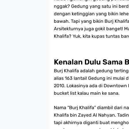
nggak? Gedung yang satu ini berdi
dengan ketinggian yang bikin lehe
bawah. Tapi yang bikin Burj Khalif
Arsitekturnya juga gokil banget! M
Khalifa? Yuk, kita kupas tuntas bar
Kenalan Dulu Sama B
Burj Khalifa adalah gedung tertin
alias 163 lantai! Gedung ini mula
2010. Lokasinya ada di Downtown D
bucket list kalau main ke sana.
Nama “Burj Khalifa” diambil dari n
Khalifa bin Zayed Al Nahyan. Tadin
tapi akhirnya diganti buat mengho