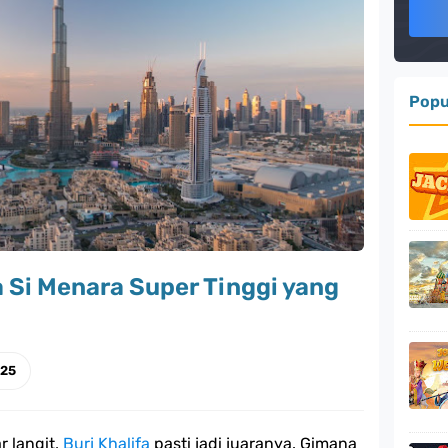
Popu
a Si Menara Super Tinggi yang
025
 langit,
Burj Khalifa
pasti jadi juaranya. Gimana