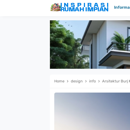
Informa
Home
design
info
Arsitektur Burj