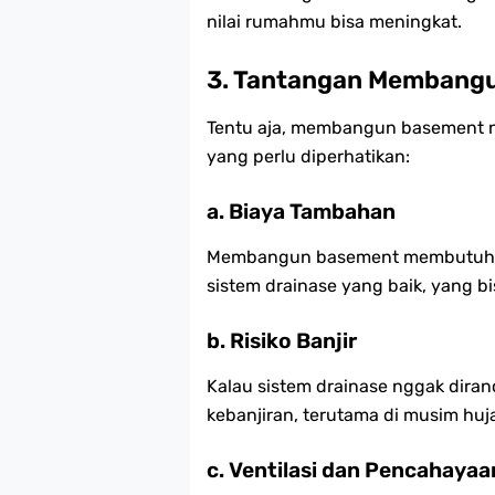
nilai rumahmu bisa meningkat.
3.
Tantangan Membang
Tentu aja, membangun basement n
yang perlu diperhatikan:
a. Biaya Tambahan
Membangun basement membutuhkan
sistem drainase yang baik, yang bi
b. Risiko Banjir
Kalau sistem drainase nggak dira
kebanjiran, terutama di musim huj
c. Ventilasi dan Pencahayaa