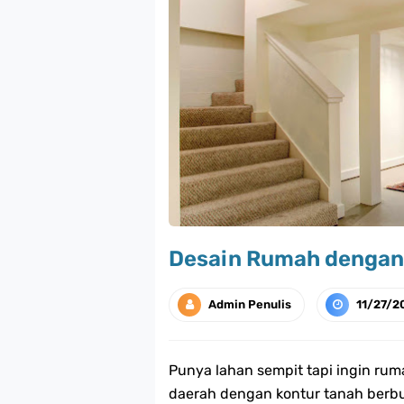
Desain Rumah denga
Admin Penulis
11/27/2
Punya lahan sempit tapi ingin rum
daerah dengan kontur tanah berb