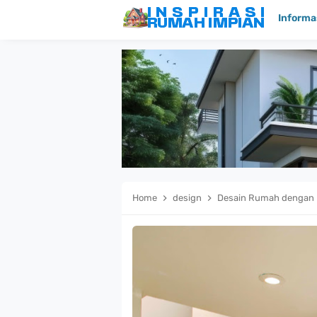
Informa
Home
design
Desain Rumah dengan