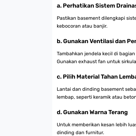
a. Perhatikan Sistem Draina
Pastikan basement dilengkapi sis
kebocoran atau banjir.
b. Gunakan Ventilasi dan P
Tambahkan jendela kecil di bagian
Gunakan exhaust fan untuk sirkula
c. Pilih Material Tahan Lemb
Lantai dan dinding basement seb
lembap, seperti keramik atau beton
d. Gunakan Warna Terang
Untuk memberikan kesan lebih lu
dinding dan furnitur.