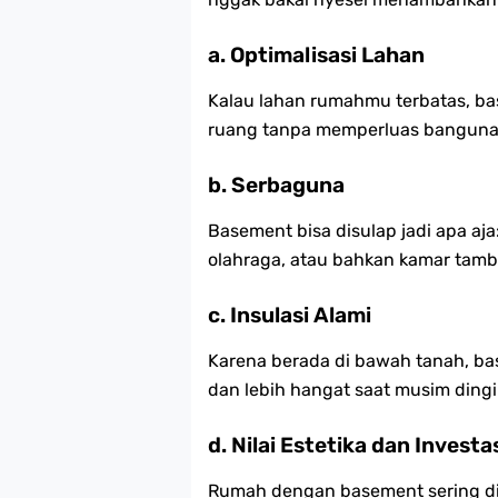
a. Optimalisasi Lahan
Kalau lahan rumahmu terbatas, ba
ruang tanpa memperluas bangunan
b. Serbaguna
Basement bisa disulap jadi apa aja
olahraga, atau bahkan kamar tam
c. Insulasi Alami
Karena berada di bawah tanah, ba
dan lebih hangat saat musim dingi
d. Nilai Estetika dan Investa
Rumah dengan basement sering dia