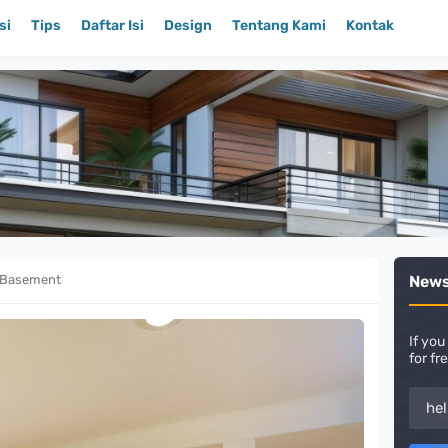
si
Tips
Daftar Isi
Design
Tentang Kami
Kontak
 Basement
News
If you
for fr